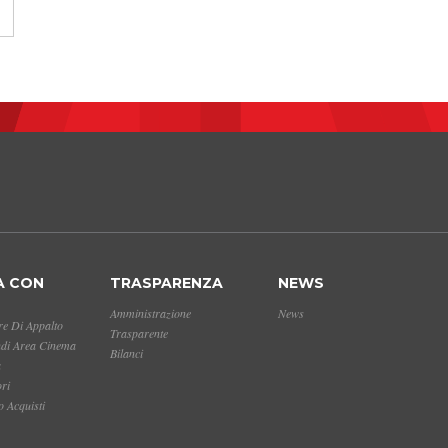
A CON
TRASPARENZA
NEWS
Amministrazione
News
e Di Appalto
Trasparente
ndi Area Cinema
Bilanci
a
ori
 Acquisti