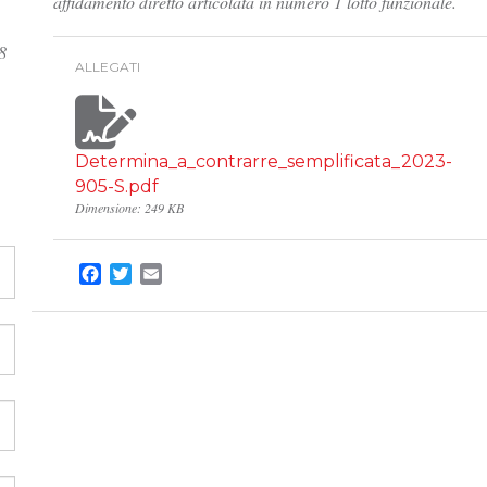
affidamento diretto articolata in numero 1 lotto funzionale.
8
ALLEGATI
Determina_a_contrarre_semplificata_2023-
905-S.pdf
Dimensione: 249 KB
Facebook
Twitter
Email