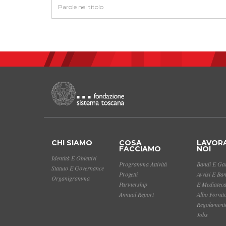
CHI SIAMO
COSA
LAVOR
FACCIAMO
NOI
Identità E Obiettivi
Programma Attività
Bandi E Gar
Statuto E Governance
Progetti
Avvisi E Ba
Organigramma
Partnership
E Mediatec
Annual Report
Albo Fornit
Regolamento
Jobs