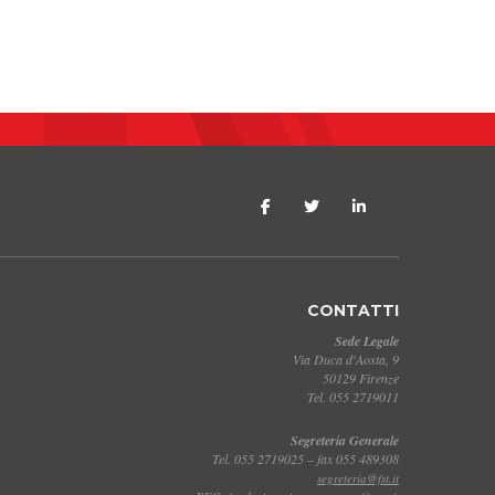
CONTATTI
Sede Legale
Via Duca d'Aosta, 9
50129 Firenze
Tel. 055 2719011
Segreteria Generale
Tel. 055 2719025 – fax 055 489308
segreteria@fst.it