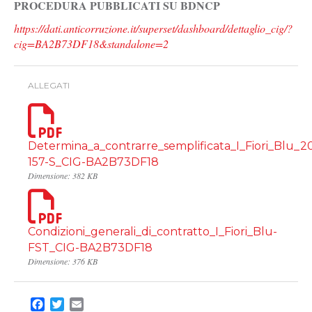
PROCEDURA PUBBLICATI SU BDNCP
https://dati.anticorruzione.it/superset/dashboard/dettaglio_cig/?
cig=BA2B73DF18&standalone=2
ALLEGATI
Determina_a_contrarre_semplificata_I_Fiori_Blu_2
157-S_CIG-BA2B73DF18
Dimensione: 382 KB
Condizioni_generali_di_contratto_I_Fiori_Blu-
FST_CIG-BA2B73DF18
Dimensione: 376 KB
Facebook
Twitter
Email