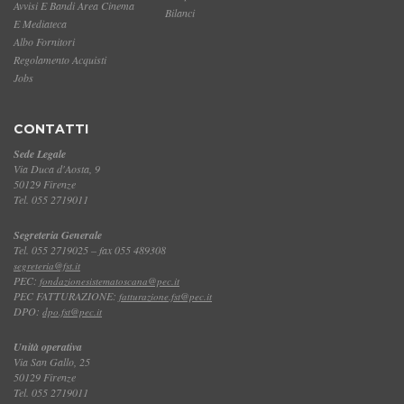
Avvisi E Bandi Area Cinema
Bilanci
E Mediateca
Albo Fornitori
Regolamento Acquisti
Jobs
CONTATTI
Sede Legale
Via Duca d'Aosta, 9
50129 Firenze
Tel. 055 2719011
Segreteria Generale
Tel. 055 2719025 – fax 055 489308
segreteria@fst.it
PEC:
fondazionesistematoscana@pec.it
PEC FATTURAZIONE:
fatturazione.fst@pec.it
DPO:
dpo.fst@pec.it
Unità operativa
Via San Gallo, 25
50129 Firenze
Tel. 055 2719011