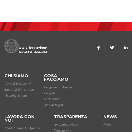
CHI SIAMO
COSA
FACCIAMO
Identità E Obiettivi
Programma Attività
Statuto E Governance
Progetti
Organigramma
Partnership
Annual Report
LAVORA CON
TRASPARENZA
NEWS
NOI
Amministrazione
News
Bandi E Gare Di Appalto
Trasparente