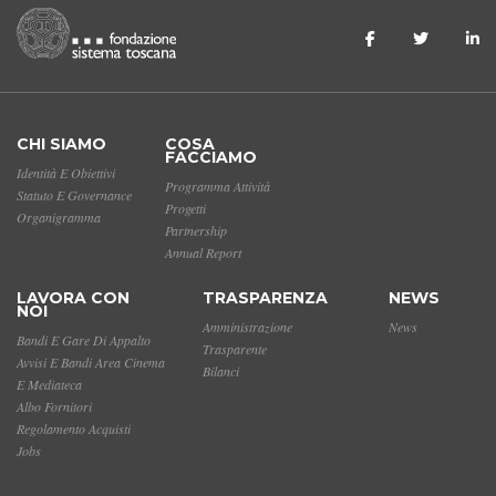
CHI SIAMO
COSA
FACCIAMO
Identità E Obiettivi
Programma Attività
Statuto E Governance
Progetti
Organigramma
Partnership
Annual Report
LAVORA CON
TRASPARENZA
NEWS
NOI
Amministrazione
News
Bandi E Gare Di Appalto
Trasparente
Avvisi E Bandi Area Cinema
Bilanci
E Mediateca
Albo Fornitori
Regolamento Acquisti
Jobs