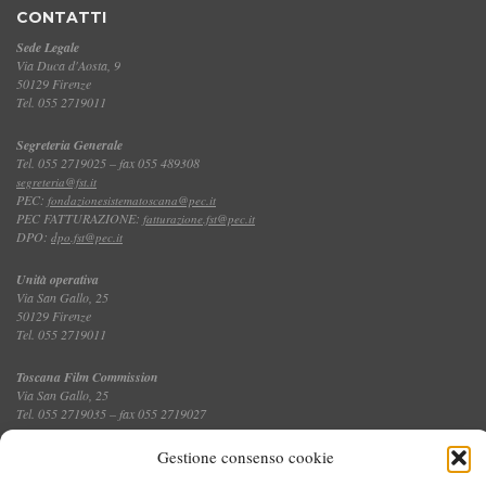
CONTATTI
Sede Legale
Via Duca d'Aosta, 9
50129 Firenze
Tel. 055 2719011
Segreteria Generale
Tel. 055 2719025 – fax 055 489308
segreteria@fst.it
PEC:
fondazionesistematoscana@pec.it
PEC FATTURAZIONE:
fatturazione.fst@pec.it
DPO:
dpo.fst@pec.it
Unità operativa
Via San Gallo, 25
50129 Firenze
Tel. 055 2719011
Toscana Film Commission
Via San Gallo, 25
Tel. 055 2719035 – fax 055 2719027
Gestione consenso cookie