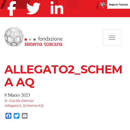
Navigazi
ALLEGATO2_SCHEM
A AQ
9 Marzo 2023
By
Cecilia Gennai
Allegato2_Schema AQ
Facebook
Twitter
Email