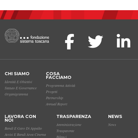
CHI SIAMO
COSA
FACCIAMO
Identità E Obiettivi
Programma Attività
Statuto E Governance
Progetti
Organigramma
Partnership
Annual Report
LAVORA CON
TRASPARENZA
NEWS
NOI
Amministrazione
News
Bandi E Gare Di Appalto
Trasparente
Avvisi E Bandi Area Cinema
Bilanci