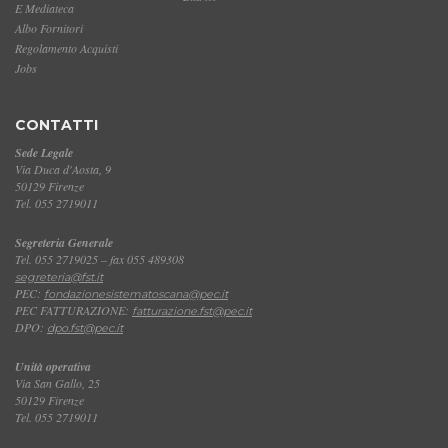
E Mediateca
Albo Fornitori
Regolamento Acquisti
Jobs
CONTATTI
Sede Legale
Via Duca d'Aosta, 9
50129 Firenze
Tel. 055 2719011
Segreteria Generale
Tel. 055 2719025 – fax 055 489308
segreteria@fst.it
PEC:
fondazionesistematoscana@pec.it
PEC FATTURAZIONE:
fatturazione.fst@pec.it
DPO:
dpo.fst@pec.it
Unità operativa
Via San Gallo, 25
50129 Firenze
Tel. 055 2719011