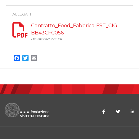
ALLEGATI
Contratto_Food_Fabbrica-FST_CIG-
BB43CFC056
Dimensione: 273 KB
Facebook
Twitter
Email