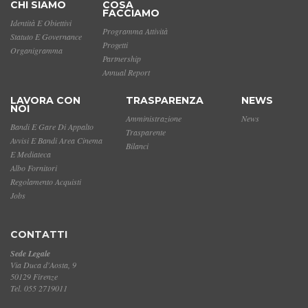
CHI SIAMO
COSA
FACCIAMO
Identità E Obiettivi
Programma Attività
Statuto E Governance
Progetti
Organigramma
Partnership
Annual Report
LAVORA CON
TRASPARENZA
NEWS
NOI
Amministrazione
News
Bandi E Gare Di Appalto
Trasparente
Avvisi E Bandi Area Cinema
Bilanci
E Mediateca
Albo Fornitori
Regolamento Acquisti
Jobs
CONTATTI
Sede Legale
Via Duca d'Aosta, 9
50129 Firenze
Tel. 055 2719011