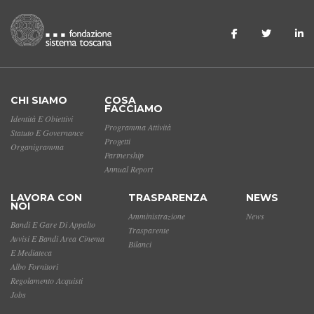
CHI SIAMO
COSA
FACCIAMO
Identità E Obiettivi
Programma Attività
Statuto E Governance
Progetti
Organigramma
Partnership
Annual Report
LAVORA CON
TRASPARENZA
NEWS
NOI
Amministrazione
News
Bandi E Gare Di Appalto
Trasparente
Avvisi E Bandi Area Cinema
Bilanci
E Mediateca
Albo Fornitori
Regolamento Acquisti
Jobs