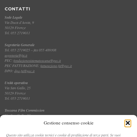
CONTATTI
Sede Legale
Via Duca d'Aosta, 9
50129 Firenze
Tel. 055 2719011
Segreteria Generale
Tel. 055 2719025 – fax 055 489308
segreteria@fst.it
PEC:
fondazionesistematoscana@pec.it
PEC FATTURAZIONE:
fatturazione.fst@pec.it
DPO:
dpo.fst@pec.it
Unità operativa
Via San Gallo, 25
50129 Firenze
Tel. 055 2719011
Toscana Film Commission
Via San Gallo, 25
Tel. 055 2719035 – fax 055 2719027
Gestione consenso cookie
Questo sito utilizza cookie tecnici e cookie di profilazione di terze parti. Se vuoi