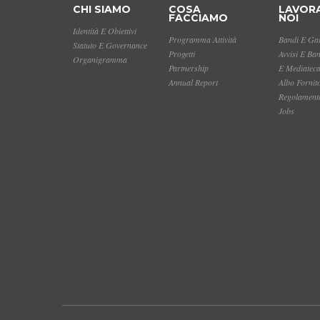
CHI SIAMO
COSA
LAVOR
FACCIAMO
NOI
Identità E Obiettivi
Programma Attività
Bandi E Gar
Statuto E Governance
Progetti
Avvisi E Ba
Organigramma
Partnership
E Mediatec
Annual Report
Albo Fornit
Regolamento
Jobs