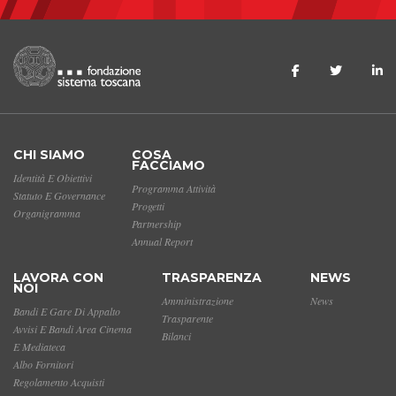
CHI SIAMO
COSA
FACCIAMO
Identità E Obiettivi
Programma Attività
Statuto E Governance
Progetti
Organigramma
Partnership
Annual Report
LAVORA CON
TRASPARENZA
NEWS
NOI
Amministrazione
News
Bandi E Gare Di Appalto
Trasparente
Avvisi E Bandi Area Cinema
Bilanci
E Mediateca
Albo Fornitori
Regolamento Acquisti