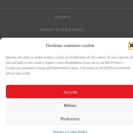
CONTATTI
PRIVACY E COOKIE POLICY
DATA PROTECTION
Gestione consenso cookie
AREA STAMPA
Questo sito utilizza cookie tecnici e cookie di profilazione di terze parti. Se vuoi saperne di
più sull'utilizzo dei cookie e leggere come disabilitarne l'uso clicca sul link Privacy e
INTRANET
Cookie per prendere visione dell'informativa estesa. Cliccando su ACCETTA acconsenti
all'uso dei cookie
©2021 FONDAZIONE SISTEMA TOSCANA - PIVA 05468660484
Accetta
Rifiuta
Preferenze
Privacy e Cookie Policy