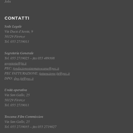
Jobs
CONTATTI
Sede Legale
Via Duca d'Aosta, 9
50129 Firenze
Tel. 055 2719011
Segreteria Generale
Tel. 055 2719025 – fax 055 489308
segreteria@fst.it
PEC:
fondazionesistematoscana@pec.it
PEC FATTURAZIONE:
fatturazione.fst@pec.it
DPO:
dpo.fst@pec.it
Unità operativa
Via San Gallo, 25
50129 Firenze
Tel. 055 2719011
Toscana Film Commission
Via San Gallo, 25
Tel. 055 2719035 – fax 055 2719027