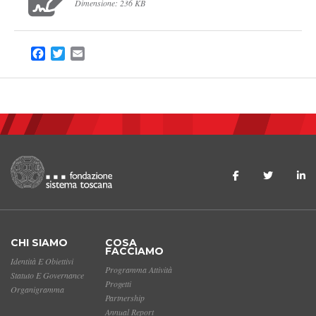
Dimensione: 236 KB
Facebook
Twitter
Email
CHI SIAMO
COSA
FACCIAMO
Identità E Obiettivi
Programma Attività
Statuto E Governance
Progetti
Organigramma
Partnership
Annual Report