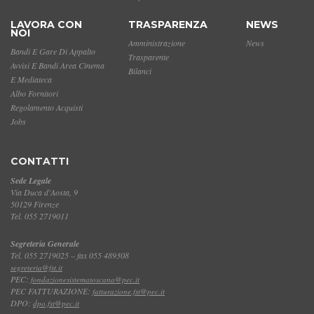
LAVORA CON
TRASPARENZA
NEWS
NOI
Amministrazione
News
Bandi E Gare Di Appalto
Trasparente
Avvisi E Bandi Area Cinema
Bilanci
E Mediateca
Albo Fornitori
Regolamento Acquisti
Jobs
CONTATTI
Sede Legale
Via Duca d'Aosta, 9
50129 Firenze
Tel. 055 2719011
Segreteria Generale
Tel. 055 2719025 – fax 055 489308
segreteria@fst.it
PEC:
fondazionesistematoscana@pec.it
PEC FATTURAZIONE:
fatturazione.fst@pec.it
DPO:
dpo.fst@pec.it