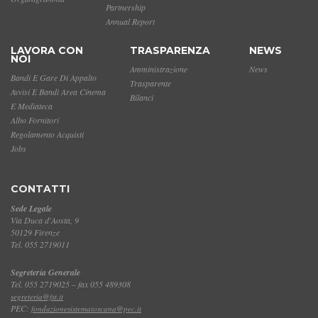
Partnership
Annual Report
LAVORA CON
TRASPARENZA
NEWS
NOI
Amministrazione
News
Bandi E Gare Di Appalto
Trasparente
Avvisi E Bandi Area Cinema
Bilanci
E Mediateca
Albo Fornitori
Regolamento Acquisti
Jobs
CONTATTI
Sede Legale
Via Duca d'Aosta, 9
50129 Firenze
Tel. 055 2719011
Segreteria Generale
Tel. 055 2719025 – fax 055 489308
segreteria@fst.it
PEC:
fondazionesistematoscana@pec.it