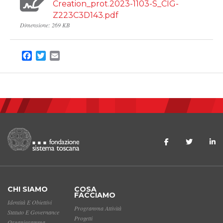
Creation_prot.2023-1103-S_CIG-
Z223C3D143.pdf
Dimensione: 269 KB
Facebook
Twitter
Email
CHI SIAMO
COSA
FACCIAMO
Identità E Obiettivi
Programma Attività
Statuto E Governance
Progetti
Organigramma