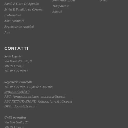
Bandi E Gare Di Appalto
Trasparente
Avvisi E Bandi Area Cinema
Bilanci
E Mediateca
Albo Fornitori
Regolamento Acquisti
Jobs
CONTATTI
Sede Legale
Via Duca d'Aosta, 9
50129 Firenze
Tel. 055 2719011
Segreteria Generale
Tel. 055 2719025 – fax 055 489308
segreteria@fst.it
PEC:
fondazionesistematoscana@pec.it
PEC FATTURAZIONE:
fatturazione.fst@pec.it
DPO:
dpo.fst@pec.it
Unità operativa
Via San Gallo, 25
50129 Firenze