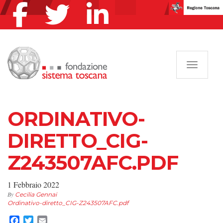
Navigazi
ORDINATIVO-
DIRETTO_CIG-
Z243507AFC.PDF
1 Febbraio 2022
By
Cecilia Gennai
Ordinativo-diretto_CIG-Z243507AFC.pdf
Facebook
Twitter
Email