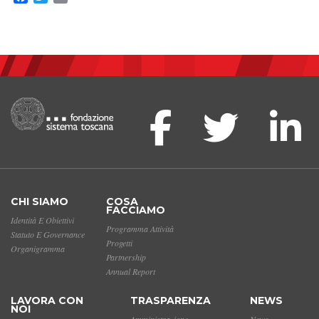
CHI SIAMO
COSA
FACCIAMO
Identità E Obiettivi
Programma Attività
Statuto E Governance
Progetti
Organigramma
Partnership
Annual Report
LAVORA CON
TRASPARENZA
NEWS
NOI
Amministrazione
News