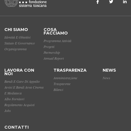
CHI SIAMO
COSA
FACCIAMO
Identità E Obiettivi
Programma Attività
Statuto E Governance
Progetti
Organigramma
Partnership
Annual Report
LAVORA CON
TRASPARENZA
NEWS
NOI
Amministrazione
News
Bandi E Gare Di Appalto
Trasparente
Avvisi E Bandi Area Cinema
Bilanci
E Mediateca
Albo Fornitori
Regolamento Acquisti
Jobs
CONTATTI