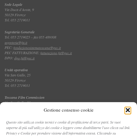
Sede Legale
Via Duca d'Aosta, 9
50129 Firenze
Tel. 055 2719011
Segreteria Generale
Tel. 055 2719025 – fax 055 489308
segreteria@fst.it
PEC:
fondazionesistematoscana@pec.it
PEC FATTURAZIONE:
fatturazione.fst@pec.it
DPO:
dpo.fst@pec.it
Unità operativa
Via San Gallo, 25
50129 Firenze
Tel. 055 2719011
Toscana Film Commission
Via San Gallo, 25
Tel. 055 2719035 – fax 055 2719027
Gestione consenso cookie
Questo sito utilizza cookie tecnici e cookie di profilazione di terze parti. Se vuoi
saperne di più sull'utilizzo dei cookie e leggere come disabilitarne l'uso clicca sul link
CONTATTI
Privacy e Cookie per prendere visione dell'informativa estesa. Cliccando su