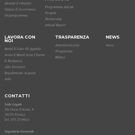
Identità E Obiettivi
Programma Attività
Statuto E Governance
Progetti
Organigramma
Partnership
Annual Report
LAVORA CON
TRASPARENZA
NEWS
NOI
Amministrazione
News
Bandi E Gare Di Appalto
Trasparente
Avvisi E Bandi Area Cinema
Bilanci
E Mediateca
Albo Fornitori
Regolamento Acquisti
Jobs
CONTATTI
Sede Legale
Via Duca d'Aosta, 9
50129 Firenze
Tel. 055 2719011
Segreteria Generale