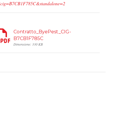
_cig/?cig=B7CB1F785C&standalone=2
Contratto_ByePest_CIG-
B7CB1F785C
Dimensione: 330 KB