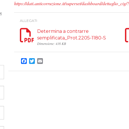
https://dati.anticorruzione.it/superset/dashboard/dettaglio
8
ALLEGATI
Determina a contrarre
semplificata_Prot.2205-1180-S
Dimensione: 416 KB
Facebook
Twitter
Email