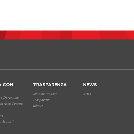
A CON
TRASPARENZA
NEWS
Amministrazione
News
e Di Appalto
Trasparente
ndi Area Cinema
Bilanci
a
ori
 Acquisti