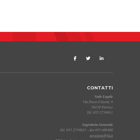
CONTATTI
Sede Legale
Via Duca d'Aosta, 9
50129 Firenze
Tel. 055 2719011
Segreteria Generale
Tel. 055 2719025 – fax 055 489308
segreteria@fst.it