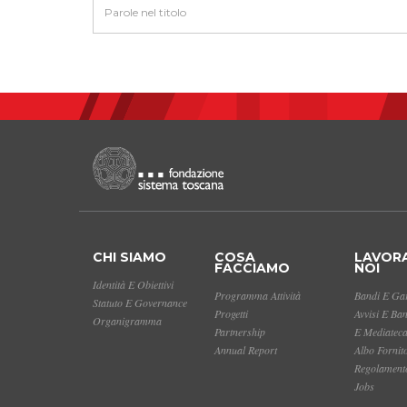
CHI SIAMO
COSA
LAVOR
FACCIAMO
NOI
Identità E Obiettivi
Programma Attività
Bandi E Gar
Statuto E Governance
Progetti
Avvisi E Ba
Organigramma
Partnership
E Mediatec
Annual Report
Albo Fornit
Regolamento
Jobs