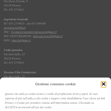
Via Duca d'Aosta, 9
50129 Firenze
Tel. 055 2719011
Segreteria Generale
Tel. 055 2719025 – fax 055 489308
segreteria@fst.it
PEC:
fondazionesistematoscana@pec.it
PEC FATTURAZIONE:
fatturazione.fst@pec.it
DPO:
dpo.fst@pec.it
Unità operativa
Via San Gallo, 25
50129 Firenze
Tel. 055 2719011
Toscana Film Commission
Via San Gallo, 25
Tel. 055 2719035 – fax 055 2719027
Gestione consenso cookie
Questo sito utilizza cookie tecnici e cookie di profilazione di terze parti. Se vuoi
saperne di più sull'utilizzo dei cookie e leggere come disabilitarne l'uso clicca sul link
CONTATTI
Privacy e Cookie per prendere visione dell'informativa estesa. Cliccando su
ACCETTA acconsenti all'uso dei cookie
PRIVACY E COOKIE POLICY