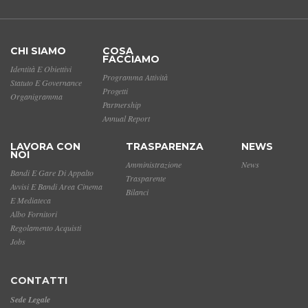
CHI SIAMO
COSA
FACCIAMO
Identità E Obiettivi
Programma Attività
Statuto E Governance
Progetti
Organigramma
Partnership
Annual Report
LAVORA CON
TRASPARENZA
NEWS
NOI
Amministrazione
News
Bandi E Gare Di Appalto
Trasparente
Avvisi E Bandi Area Cinema
Bilanci
E Mediateca
Albo Fornitori
Regolamento Acquisti
Jobs
CONTATTI
Sede Legale