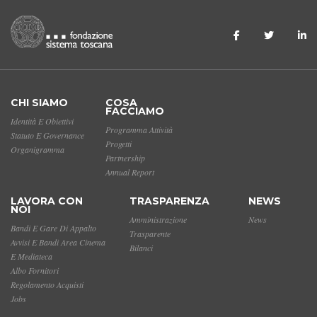
CHI SIAMO
COSA
FACCIAMO
Identità E Obiettivi
Programma Attività
Statuto E Governance
Progetti
Organigramma
Partnership
Annual Report
LAVORA CON
TRASPARENZA
NEWS
NOI
Amministrazione
News
Bandi E Gare Di Appalto
Trasparente
Avvisi E Bandi Area Cinema
Bilanci
E Mediateca
Albo Fornitori
Regolamento Acquisti
Jobs