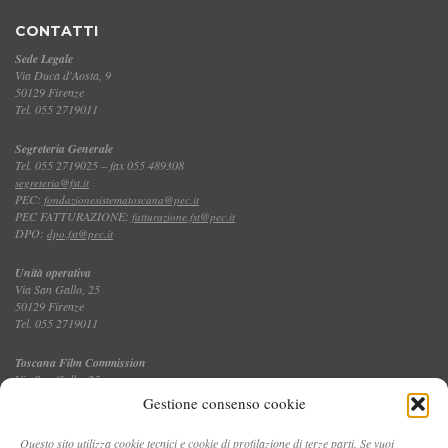
CONTATTI
Sede Legale
Via Duca d'Aosta, 9
50129 Firenze
Tel. 055 2719011
Segreteria Generale
Tel. 055 2719025 – fax 055 489308
segreteria@fst.it
PEC:
fondazionesistematoscana@pec.it
PEC FATTURAZIONE:
fatturazione.fst@pec.it
DPO:
dpo.fst@pec.it
Unità operativa
Via San Gallo, 25
50129 Firenze
Tel. 055 2719011
Toscana Film Commission
Via San Gallo, 25
Tel. 055 2719035 – fax 055 2719027
Gestione consenso cookie
Questo sito utilizza cookie tecnici e cookie di profilazione di terze parti. Se vuoi