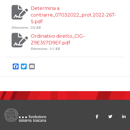
Determina a
contrarre_07032022_prot.2022-267-
S.pdf
Dimensione: 224 KB
Ordinativo diretto_CIG-
Z9E357D9EF.pdf
Dimensione: 311 KB
Facebook
Twitter
Email