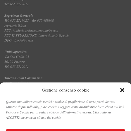
Tel. 055 2719011
Segreteria Generale
Tel. 055 2719025 – fax 055 489308
segreteria@fst.it
PEC:
fondazionesistematoscana@pec.it
PEC FATTURAZIONE:
fatturazione.fst@pec.it
DPO:
dpo.fst@pec.it
Unità operativa
Via San Gallo, 25
50129 Firenze
Tel. 055 2719011
Toscana Film Commission
Via San Gallo, 25
Tel. 055 2719035 – fax 055 2719027
Gestione consenso cookie
Questo sito utilizza cookie tecnici e cookie di profilazione di terze parti. Se vuoi
saperne di più sull'utilizzo dei cookie e leggere come disabilitarne l'uso clicca sul link
CONTATTI
Privacy e Cookie per prendere visione dell'informativa estesa. Cliccando su
ACCETTA acconsenti all'uso dei cookie
PRIVACY E COOKIE POLICY