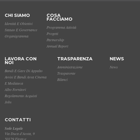
CHI SIAMO
COSA
FACCIAMO
Identità E Obiettivi
Programma Attività
Statuto E Governance
Progetti
Organigramma
Partnership
Annual Report
LAVORA CON
TRASPARENZA
NEWS
NOI
Amministrazione
News
Bandi E Gare Di Appalto
Trasparente
Avvisi E Bandi Area Cinema
Bilanci
E Mediateca
Albo Fornitori
Regolamento Acquisti
Jobs
CONTATTI
Sede Legale
Via Duca d'Aosta, 9
50129 Firenze