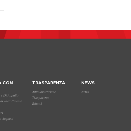
A CON
TRASPARENZA
NEWS
Amministrazione
News
e Di Appalto
Trasparente
ndi Area Cinema
Bilanci
a
ori
 Acquisti