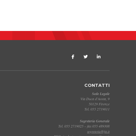
CONTATTI
Sede Legale
Via Duca d'Aosta, 9
50129 Firenze
Tel. 055 2719011
Segreteria Generale
Tel. 055 2719025 – fax 055 489308
segreteria@fst.it