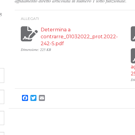
affidamento diretto articolata in numero 1 lotto funzionale.
8
ALLEGATI
Determina a
contrarre_01032022_prot.2022-
242-S.pdf
Dimensione: 225 KB
a
2
Di
Facebook
Twitter
Email