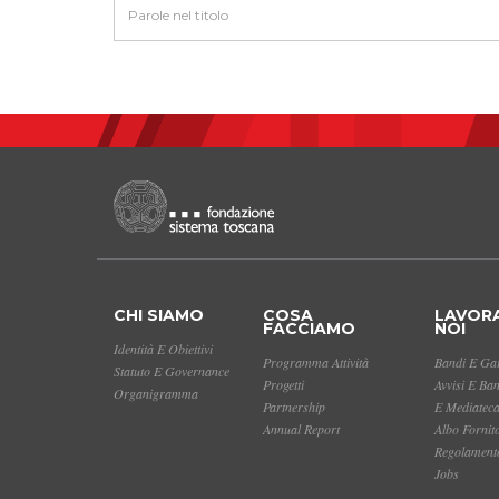
CHI SIAMO
COSA
LAVOR
FACCIAMO
NOI
Identità E Obiettivi
Programma Attività
Bandi E Gar
Statuto E Governance
Progetti
Avvisi E Ba
Organigramma
Partnership
E Mediatec
Annual Report
Albo Fornit
Regolamento
Jobs