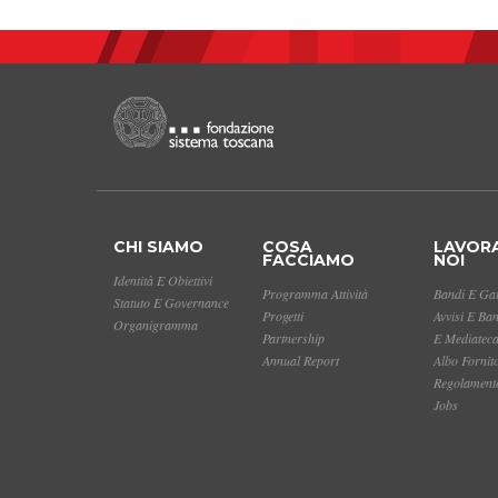
CHI SIAMO
COSA
LAVOR
FACCIAMO
NOI
Identità E Obiettivi
Programma Attività
Bandi E Gar
Statuto E Governance
Progetti
Avvisi E Ba
Organigramma
Partnership
E Mediatec
Annual Report
Albo Fornit
Regolamento
Jobs