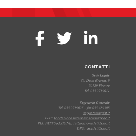
CONTATTI
Sede Legale
Via Duca d'Aosta, 9
50129 Firenze
Tel. 055 2719011
Segreteria Generale
Tel. 055 2719025 – fax 055 489308
segreteria@fst.it
PEC:
fondazionesistematoscana@pec.it
PEC FATTURAZIONE:
fatturazione.fst@pec.it
DPO:
dpo.fst@pec.it