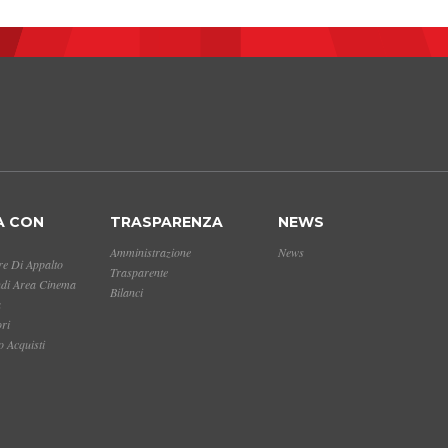
A CON
TRASPARENZA
NEWS
Amministrazione
News
e Di Appalto
Trasparente
ndi Area Cinema
Bilanci
a
ori
 Acquisti