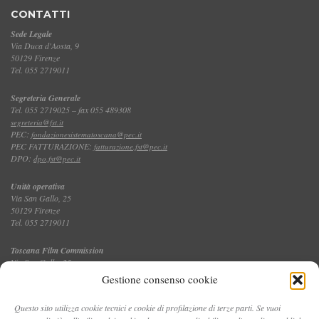
CONTATTI
Sede Legale
Via Duca d'Aosta, 9
50129 Firenze
Tel. 055 2719011
Segreteria Generale
Tel. 055 2719025 – fax 055 489308
segreteria@fst.it
PEC:
fondazionesistematoscana@pec.it
PEC FATTURAZIONE:
fatturazione.fst@pec.it
DPO:
dpo.fst@pec.it
Unità operativa
Via San Gallo, 25
50129 Firenze
Tel. 055 2719011
Toscana Film Commission
Via San Gallo, 25
Tel. 055 2719035 – fax 055 2719027
Gestione consenso cookie
Questo sito utilizza cookie tecnici e cookie di profilazione di terze parti. Se vuoi