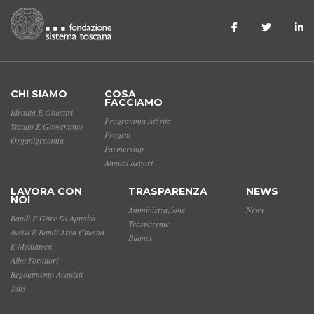
CHI SIAMO
COSA
FACCIAMO
Identità E Obiettivi
Programma Attività
Statuto E Governance
Progetti
Organigramma
Partnership
Annual Report
LAVORA CON
TRASPARENZA
NEWS
NOI
Amministrazione
News
Bandi E Gare Di Appalto
Trasparente
Avvisi E Bandi Area Cinema
Bilanci
E Mediateca
Albo Fornitori
Regolamento Acquisti
Jobs