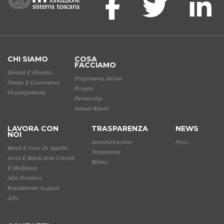
CHI SIAMO
COSA
FACCIAMO
Identità E Obiettivi
Programma Attività
Statuto E Governance
Progetti
Organigramma
Partnership
Annual Report
LAVORA CON
TRASPARENZA
NEWS
NOI
Amministrazione
News
Bandi E Gare Di Appalto
Trasparente
Avvisi E Bandi Area Cinema
Bilanci
E Mediateca
Albo Fornitori
Regolamento Acquisti
Jobs