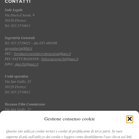
CONTATTI
Sede Legale
Via Duca d'Aosta, 9
50129 Firenze
Tel. 055 2719011
Segreteria Generale
Tel. 055 2719025 – fax 055 489308
segreteria@fst.it
PEC:
fondazionesistematoscana@pec.it
PEC FATTURAZIONE:
fatturazione.fst@pec.it
DPO:
dpo.fst@pec.it
Unità operativa
Via San Gallo, 25
50129 Firenze
Tel. 055 2719011
Toscana Film Commission
Via San Gallo, 25
Tel. 055 2719035 – fax 055 2719027
Gestione consenso cookie
Questo sito utilizza cookie tecnici e cookie di profilazione di terze parti. Se vuoi
saperne di più sull'utilizzo dei cookie e leggere come disabilitarne l'uso clicca sul link