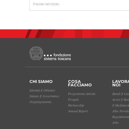
CHI SIAMO
COSA
LAVOR
FACCIAMO
NOI
Identità E Obiettivi
Programma Attività
Bandi E Gar
Statuto E Governance
Progetti
Avvisi E Ba
Organigramma
Partnership
E Mediatec
Annual Report
Albo Fornit
Regolamento
Jobs