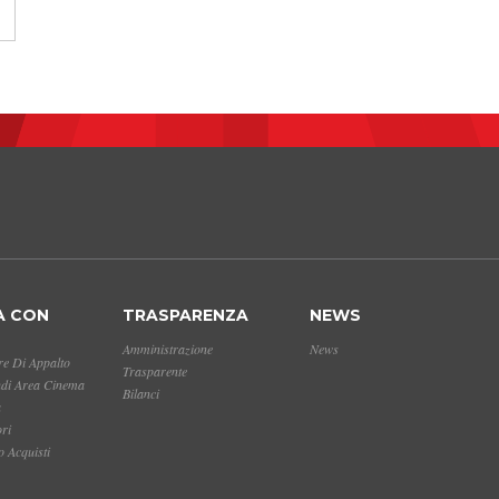
A CON
TRASPARENZA
NEWS
Amministrazione
News
e Di Appalto
Trasparente
ndi Area Cinema
Bilanci
a
ori
 Acquisti