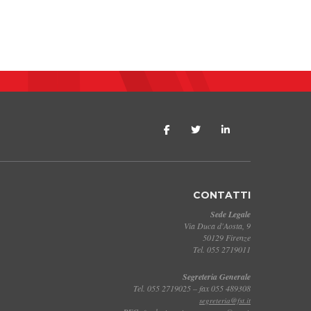
CONTATTI
Sede Legale
Via Duca d'Aosta, 9
50129 Firenze
Tel. 055 2719011
Segreteria Generale
Tel. 055 2719025 – fax 055 489308
segreteria@fst.it