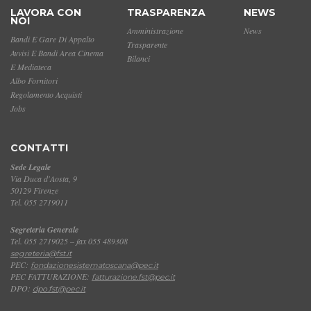
LAVORA CON
TRASPARENZA
NEWS
NOI
Amministrazione
News
Bandi E Gare Di Appalto
Trasparente
Avvisi E Bandi Area Cinema
Bilanci
E Mediateca
Albo Fornitori
Regolamento Acquisti
Jobs
CONTATTI
Sede Legale
Via Duca d'Aosta, 9
50129 Firenze
Tel. 055 2719011
Segreteria Generale
Tel. 055 2719025 – fax 055 489308
segreteria@fst.it
PEC:
fondazionesistematoscana@pec.it
PEC FATTURAZIONE:
fatturazione.fst@pec.it
DPO:
dpo.fst@pec.it