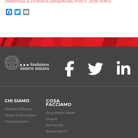
Determina_a_contrarre_semplificata_Prot.n._2025-1539-S
Facebook
Twitter
Email
CHI SIAMO
COSA
FACCIAMO
Identità E Obiettivi
Programma Attività
Statuto E Governance
Progetti
Organigramma
Partnership
Annual Report