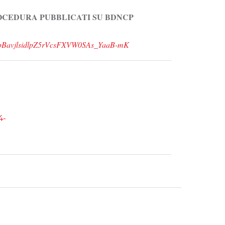
ROCEDURA PUBBLICATI SU BDNCP
pBavjlsidlpZ5rVcsFXVW0SAs_YaaB-mK
4-