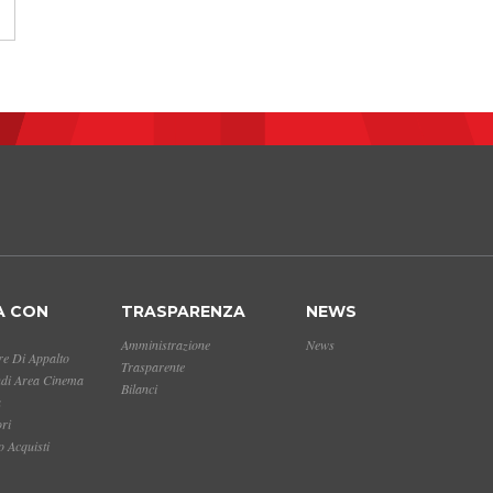
A CON
TRASPARENZA
NEWS
Amministrazione
News
e Di Appalto
Trasparente
ndi Area Cinema
Bilanci
a
ori
 Acquisti