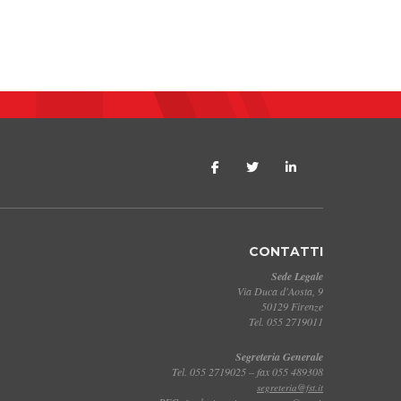
CONTATTI
Sede Legale
Via Duca d'Aosta, 9
50129 Firenze
Tel. 055 2719011
Segreteria Generale
Tel. 055 2719025 – fax 055 489308
segreteria@fst.it