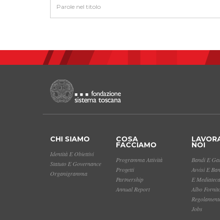
CHI SIAMO
COSA
LAVOR
FACCIAMO
NOI
Identità E Obiettivi
Programma Attività
Bandi E Gar
Statuto E Governance
Progetti
Avvisi E Ba
Organigramma
Partnership
E Mediatec
Annual Report
Albo Fornit
Regolamento
Jobs