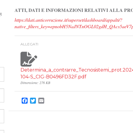
ATTI, DATI E INFORMAZIONI RELATIVI ALLA P
8
https://dati.anticorruzione.it/superset/dashboard/appalti/?
native_filters_key=epnobH5NaJNTnOGL02gdH_QAcs5aeV7
ALLEGATI
Determina_a_contrarre_Tecnosistemi_prot.202
104-S_CIG-B0496FD32F.pdf
Dimensione: 276 KB
Facebook
Twitter
Email