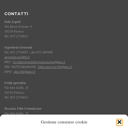
CONTATTI
Sede Legale
Via Duca d'Aosta, 9
50129 Firenze
Tel. 055 2719011
Segreteria Generale
Tel. 055 2719025 – fax 055 489308
segreteria@fst.it
PEC:
fondazionesistematoscana@pec.it
PEC FATTURAZIONE:
fatturazione.fst@pec.it
DPO:
dpo.fst@pec.it
Unità operativa
Via San Gallo, 25
50129 Firenze
Tel. 055 2719011
Toscana Film Commission
Via San Gallo, 25
Tel. 055 2719035 – fax 055 2719027
Gestione consenso cookie