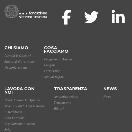
CHI SIAMO
COSA
FACCIAMO
Identità E Obiettivi
Programma Attività
Statuto E Governance
Progetti
Organigramma
Partnership
Annual Report
LAVORA CON
TRASPARENZA
NEWS
NOI
Amministrazione
News
Bandi E Gare Di Appalto
Trasparente
Avvisi E Bandi Area Cinema
Bilanci
E Mediateca
Albo Fornitori
Regolamento Acquisti
Jobs