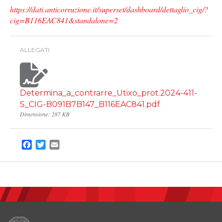
https://dati.anticorruzione.it/superset/dashboard/dettaglio_cig/?
cig=B116EAC841&standalone=2
ALLEGATI
Determina_a_contrarre_Utixo_prot.2024-411-
S_CIG-B091B7B147_B116EAC841.pdf
Dimensione: 287 KB
Facebook
Twitter
Email