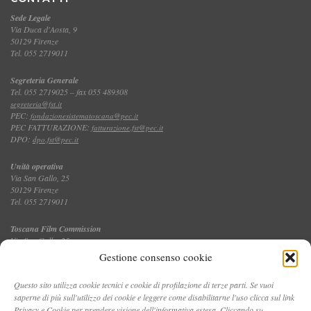
Sede Legale
Via Duca d'Aosta, 9
50129 Firenze
Tel. 055 2719011
Segreteria Generale
Tel. 055 2719025 – fax 055 489308
segreteria@fst.it
PEC:
fondazionesistematoscana@pec.it
PEC FATTURAZIONE:
fatturazione.fst@pec.it
DPO:
dpo.fst@pec.it
Unità operativa
Via San Gallo, 25
50129 Firenze
Tel. 055 2719011
Toscana Film Commission
Via San Gallo, 25
Tel. 055 2719035 – fax 055 2719027
Gestione consenso cookie
Questo sito utilizza cookie tecnici e cookie di profilazione di terze parti. Se vuoi
saperne di più sull'utilizzo dei cookie e leggere come disabilitarne l'uso clicca sul link
CONTATTI
Privacy e Cookie per prendere visione dell'informativa estesa. Cliccando su