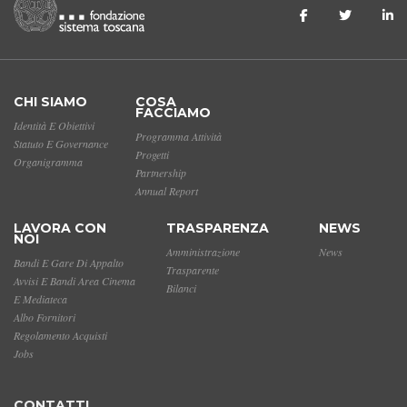
CHI SIAMO
COSA
FACCIAMO
Identità E Obiettivi
Programma Attività
Statuto E Governance
Progetti
Organigramma
Partnership
Annual Report
LAVORA CON
TRASPARENZA
NEWS
NOI
Amministrazione
News
Bandi E Gare Di Appalto
Trasparente
Avvisi E Bandi Area Cinema
Bilanci
E Mediateca
Albo Fornitori
Regolamento Acquisti
Jobs
CONTATTI