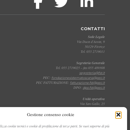
CONTATTI
Sede Legale
Via Duca d'Aosta, 9
50129 Firenze
Tel. 055 2719011
Segreteria Generale
Tel. 055 2719025 – fax 055 489308
segreteria@fst.it
PEC:
fondazionesistematoscana@pec.it
PEC FATTURAZIONE:
fatturazione.fst@pec.it
DPO:
dpo.fst@pec.it
Unità operativa
Via San Gallo, 25
50129 Firenze
Tel. 055 2719011
Gestione consenso cookie
Toscana Film Commission
lizza cookie tecnici e cookie di profilazione di terze parti. Se vuoi saperne di più
Via San Gallo, 25