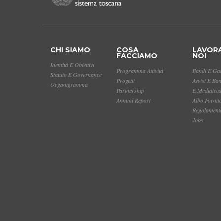
CHI SIAMO
COSA
LAVOR
FACCIAMO
NOI
Identità E Obiettivi
Programma Attività
Bandi E Gar
Statuto E Governance
Progetti
Avvisi E Ba
Organigramma
Partnership
E Mediatec
Annual Report
Albo Fornit
Regolamento
Jobs