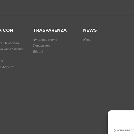
A CON
TRASPARENZA
NEWS
Amministrazione
News
e Di Appalto
Trasparente
ndi Area Cinema
Bilanci
a
ori
 Acquisti
Questo sito uti