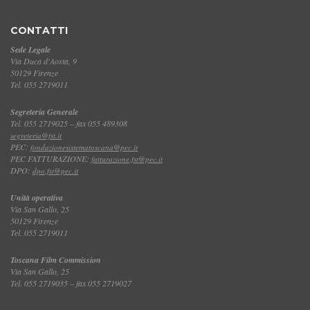
CONTATTI
Sede Legale
Via Duca d'Aosta, 9
50129 Firenze
Tel. 055 2719011
Segreteria Generale
Tel. 055 2719025 – fax 055 489308
segreteria@fst.it
PEC:
fondazionesistematoscana@pec.it
PEC FATTURAZIONE:
fatturazione.fst@pec.it
DPO:
dpo.fst@pec.it
Unità operativa
Via San Gallo, 25
50129 Firenze
Tel. 055 2719011
Toscana Film Commission
Via San Gallo, 25
Tel. 055 2719035 – fax 055 2719027