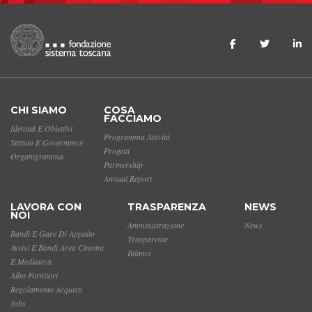
CHI SIAMO
COSA
FACCIAMO
Identità E Obiettivi
Programma Attività
Statuto E Governance
Progetti
Organigramma
Partnership
Annual Report
LAVORA CON
TRASPARENZA
NEWS
NOI
Amministrazione
News
Bandi E Gare Di Appalto
Trasparente
Avvisi E Bandi Area Cinema
Bilanci
E Mediateca
Albo Fornitori
Regolamento Acquisti
Jobs