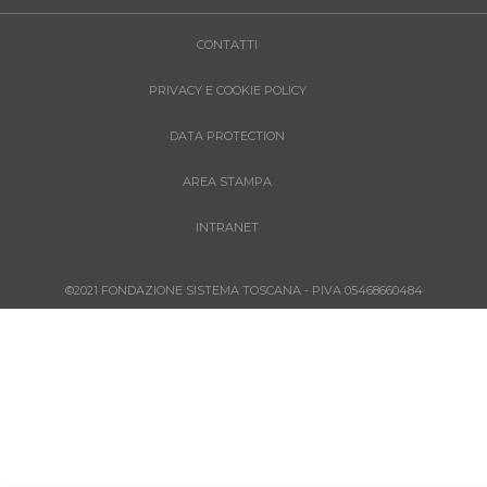
CONTATTI
PRIVACY E COOKIE POLICY
DATA PROTECTION
AREA STAMPA
INTRANET
©2021 FONDAZIONE SISTEMA TOSCANA - PIVA 05468660484