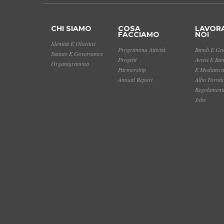
CHI SIAMO
COSA
LAVOR
FACCIAMO
NOI
Identità E Obiettivi
Programma Attività
Bandi E Gar
Statuto E Governance
Progetti
Avvisi E Ba
Organigramma
Partnership
E Mediatec
Annual Report
Albo Fornit
Regolamento
Jobs