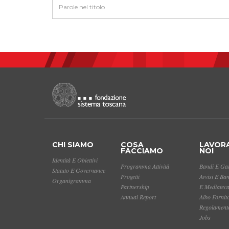
CHI SIAMO
COSA
LAVOR
FACCIAMO
NOI
Identità E Obiettivi
Programma Attività
Bandi E Gar
Statuto E Governance
Progetti
Avvisi E Ba
Organigramma
Partnership
E Mediatec
Annual Report
Albo Fornit
Regolamento
Jobs