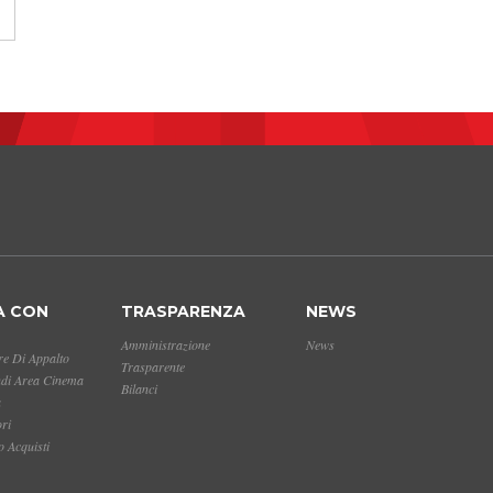
A CON
TRASPARENZA
NEWS
Amministrazione
News
e Di Appalto
Trasparente
ndi Area Cinema
Bilanci
a
ori
 Acquisti