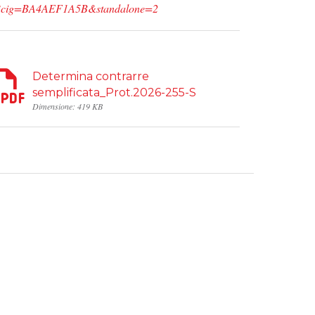
o_cig/?cig=BA4AEF1A5B&standalone=2
Determina contrarre
semplificata_Prot.2026-255-S
Dimensione: 419 KB