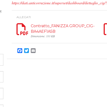
https://dati.anticorruzione.it/superset/dashboard/dettagli
8
ALLEGATI
Contratto_FANIZZA GROUP_CIG-
BA4AEF1A5B
Dimensione: 333 KB
Facebook
Twitter
Email