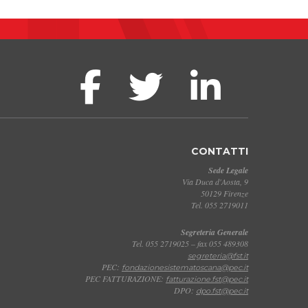
CONTATTI
Sede Legale
Via Duca d'Aosta, 9
50129 Firenze
Tel. 055 2719011
Segreteria Generale
Tel. 055 2719025 – fax 055 489308
segreteria@fst.it
PEC:
fondazionesistematoscana@pec.it
PEC FATTURAZIONE:
fatturazione.fst@pec.it
DPO:
dpo.fst@pec.it