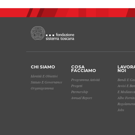
CHI SIAMO
COSA
LAVOR
FACCIAMO
NOI
Identità E Obiettivi
Programma Attività
Bandi E Gar
Statuto E Governance
Progetti
Avvisi E Ba
Organigramma
Partnership
E Mediatec
Annual Report
Albo Fornit
Regolamento
Jobs