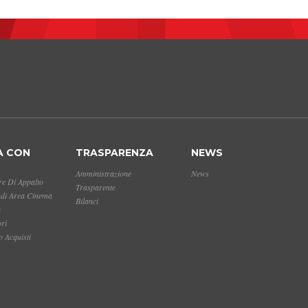
A CON
TRASPARENZA
NEWS
Amministrazione
News
e Di Appalto
Trasparente
ndi Area Cinema
Bilanci
a
ori
 Acquisti