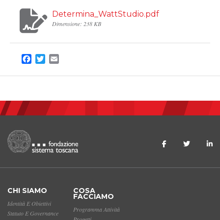
Determina_WattStudio.pdf
Dimensione: 238 KB
Facebook
Twitter
Email
CHI SIAMO
COSA
FACCIAMO
Identità E Obiettivi
Programma Attività
Statuto E Governance
Progetti