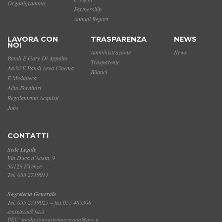
Organigramma
Partnership
Annual Report
LAVORA CON
TRASPARENZA
NEWS
NOI
Amministrazione
News
Bandi E Gare Di Appalto
Trasparente
Avvisi E Bandi Area Cinema
Bilanci
E Mediateca
Albo Fornitori
Regolamento Acquisti
Jobs
CONTATTI
Sede Legale
Via Duca d'Aosta, 9
50129 Firenze
Tel. 055 2719011
Segreteria Generale
Tel. 055 2719025 – fax 055 489308
segreteria@fst.it
PEC:
fondazionesistematoscana@pec.it