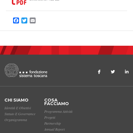
Facebook
Twitter
Email
CHI SIAMO
COSA
FACCIAMO
Identità E Obiettivi
Programma Attività
Statuto E Governance
Progetti
Organigramma
Partnership
Annual Report