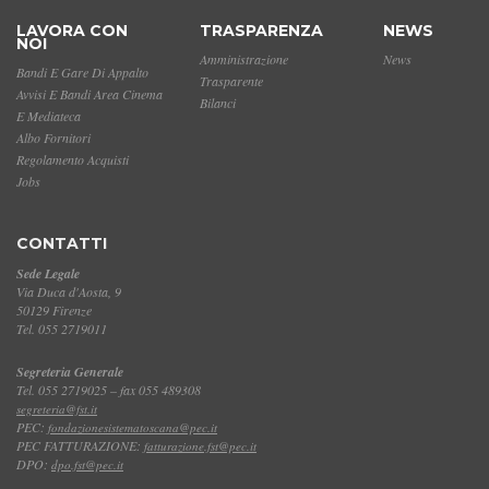
LAVORA CON
TRASPARENZA
NEWS
NOI
Amministrazione
News
Bandi E Gare Di Appalto
Trasparente
Avvisi E Bandi Area Cinema
Bilanci
E Mediateca
Albo Fornitori
Regolamento Acquisti
Jobs
CONTATTI
Sede Legale
Via Duca d'Aosta, 9
50129 Firenze
Tel. 055 2719011
Segreteria Generale
Tel. 055 2719025 – fax 055 489308
segreteria@fst.it
PEC:
fondazionesistematoscana@pec.it
PEC FATTURAZIONE:
fatturazione.fst@pec.it
DPO:
dpo.fst@pec.it