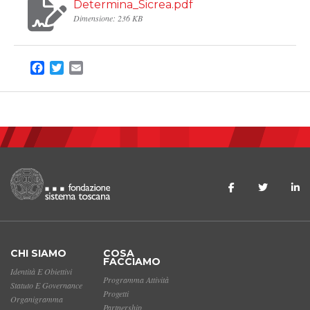
Determina_Sicrea.pdf
Dimensione: 236 KB
Facebook
Twitter
Email
CHI SIAMO
COSA
FACCIAMO
Identità E Obiettivi
Programma Attività
Statuto E Governance
Progetti
Organigramma
Partnership