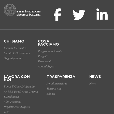
CHI SIAMO
COSA
FACCIAMO
Identità E Obiettivi
Programma Attività
Statuto E Governance
Progetti
Organigramma
Partnership
Annual Report
LAVORA CON
TRASPARENZA
NEWS
NOI
Amministrazione
News
Bandi E Gare Di Appalto
Trasparente
Avvisi E Bandi Area Cinema
Bilanci
E Mediateca
Albo Fornitori
Regolamento Acquisti
Jobs