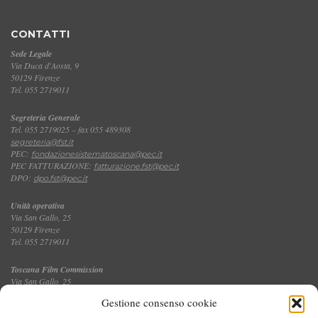
CONTATTI
Sede Legale
Via Duca d'Aosta, 9
50129 Firenze
Tel. 055 2719011
Segreteria Generale
Tel. 055 2719025 – fax 055 489308
segreteria@fst.it
PEC:
fondazionesistematoscana@pec.it
PEC FATTURAZIONE:
fatturazione.fst@pec.it
DPO:
dpo.fst@pec.it
Unità operativa
Via San Gallo, 25
50129 Firenze
Tel. 055 2719011
Toscana Film Commission
Via San Gallo, 25
Tel. 055 2719035 – fax 055 2719027
Gestione consenso cookie