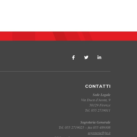
CONTATTI
Sede Legale
Via Duca d'Aosta, 9
50129 Firenze
Tel. 055 2719011
Segreteria Generale
Tel. 055 2719025 – fax 055 489308
segreteria@fst.it