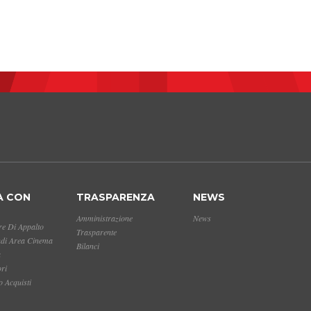
A CON
TRASPARENZA
NEWS
Amministrazione
News
e Di Appalto
Trasparente
ndi Area Cinema
Bilanci
a
ori
 Acquisti