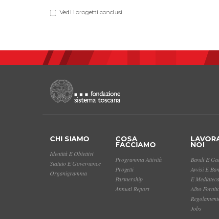
Vedi i progetti conclusi
CHI SIAMO
COSA
LAVOR
FACCIAMO
NOI
Identità E Obiettivi
Programma Attività
Bandi E Gar
Statuto E Governance
Progetti
Avvisi E Ba
Organigramma
Partnership
E Mediatec
Annual Report
Albo Fornit
Regolamento
Jobs