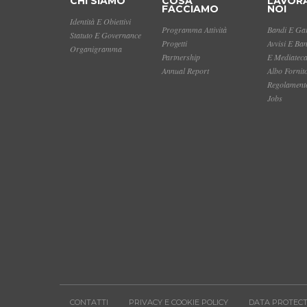
CHI SIAMO
COSA
LAVOR
FACCIAMO
NOI
Identità E Obiettivi
Programma Attività
Bandi E Gar
Statuto E Governance
Progetti
Avvisi E Ba
Organigramma
Partnership
E Mediatec
Annual Report
Albo Fornit
Regolamento
Jobs
CONTATTI
PRIVACY E COOKIE POLICY
DATA PROTECT