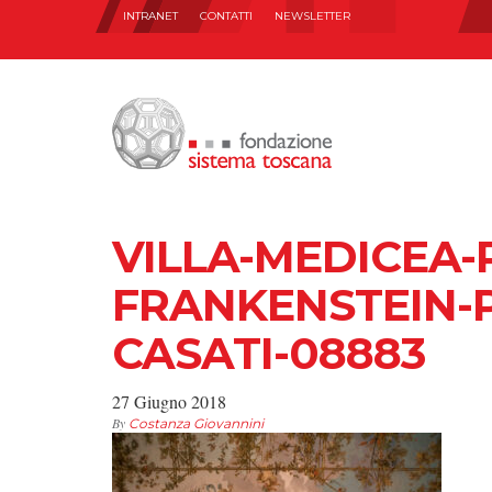
INTRANET
CONTATTI
NEWSLETTER
VILLA-MEDICEA-
FRANKENSTEIN-
CASATI-08883
27 Giugno 2018
By
Costanza Giovannini