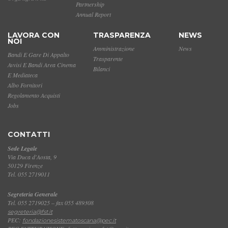
Partnership
Annual Report
LAVORA CON
TRASPARENZA
NEWS
NOI
Amministrazione
News
Bandi E Gare Di Appalto
Trasparente
Avvisi E Bandi Area Cinema
Bilanci
E Mediateca
Albo Fornitori
Regolamento Acquisti
Jobs
CONTATTI
Sede Legale
Via Duca d'Aosta, 9
50129 Firenze
Tel. 055 2719011
Segreteria Generale
Tel. 055 2719025 – fax 055 489308
segreteria@fst.it
PEC:
fondazionesistematoscana@pec.it