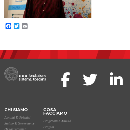
Facebook
Twitter
Email
CHI SIAMO
COSA
FACCIAMO
Identità E Obiettivi
Programma Attività
Statuto E Governance
Progetti
Organigramma