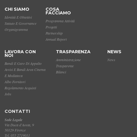
CHI SIAMO
COSA
FACCIAMO
Identità E Obiettivi
Programma Attività
Statuto E Governance
Progetti
Organigramma
Partnership
Annual Report
LAVORA CON
TRASPARENZA
NEWS
NOI
Amministrazione
News
Bandi E Gare Di Appalto
Trasparente
Avvisi E Bandi Area Cinema
Bilanci
E Mediateca
Albo Fornitori
Regolamento Acquisti
Jobs
CONTATTI
Sede Legale
Via Duca d'Aosta, 9
50129 Firenze
Tel. 055 2719011