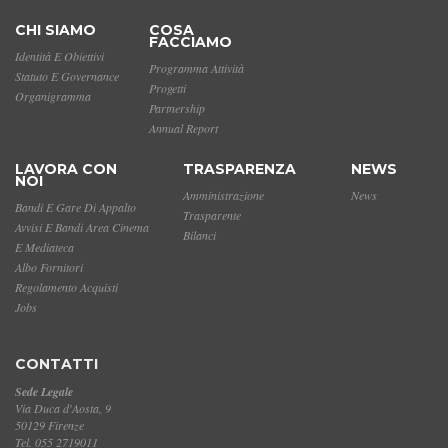
CHI SIAMO
COSA
FACCIAMO
Identità E Obiettivi
Programma Attività
Statuto E Governance
Progetti
Organigramma
Partnership
Annual Report
LAVORA CON
TRASPARENZA
NEWS
NOI
Amministrazione
News
Bandi E Gare Di Appalto
Trasparente
Avvisi E Bandi Area Cinema
Bilanci
E Mediateca
Albo Fornitori
Regolamento Acquisti
Jobs
CONTATTI
Sede Legale
Via Duca d'Aosta, 9
50129 Firenze
Tel. 055 2719011