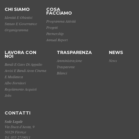
CHI SIAMO
COSA
FACCIAMO
Identità E Obiettivi
Programma Attività
Statuto E Governance
Progetti
Organigramma
Partnership
Annual Report
LAVORA CON
TRASPARENZA
NEWS
NOI
Amministrazione
News
Bandi E Gare Di Appalto
Trasparente
Avvisi E Bandi Area Cinema
Bilanci
E Mediateca
Albo Fornitori
Regolamento Acquisti
Jobs
CONTATTI
Sede Legale
Via Duca d'Aosta, 9
50129 Firenze
Tel. 055 2719011