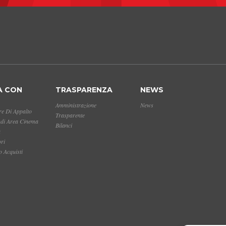
A CON
TRASPARENZA
NEWS
Amministrazione
News
e Di Appalto
Trasparente
ndi Area Cinema
Bilanci
a
ori
 Acquisti