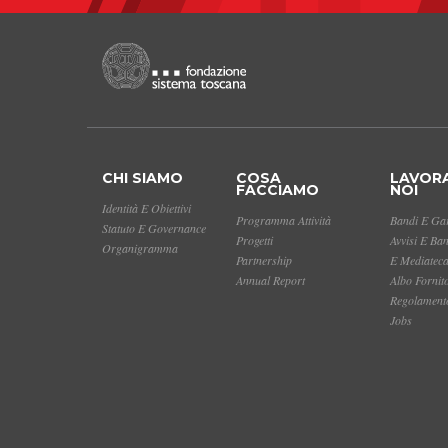
CHI SIAMO
COSA
LAVOR
FACCIAMO
NOI
Identità E Obiettivi
Programma Attività
Bandi E Gar
Statuto E Governance
Progetti
Avvisi E Ba
Organigramma
Partnership
E Mediatec
Annual Report
Albo Fornit
Regolamento
Jobs