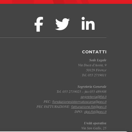
CONTATTI
Sede Legale
Via Duca d'Aosta, 9
50129 Firenze
Tel. 055 2719011
Segreteria Generale
Tel. 055 2719025 – fax 055 489308
segreteria@fst.it
PEC:
fondazionesistematoscana@pec.it
PEC FATTURAZIONE:
fatturazione.fst@pec.it
DPO:
dpo.fst@pec.it
Unità operativa
Via San Gallo, 25