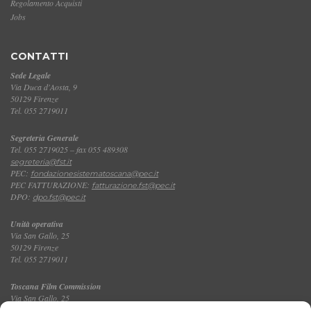
Regolamento Acquisti
Jobs
CONTATTI
Sede Legale
Via Duca d'Aosta, 9
50129 Firenze
Tel. 055 2719011
Segreteria Generale
Tel. 055 2719025 – fax 055 489308
segreteria@fst.it
PEC:
fondazionesistematoscana@pec.it
PEC FATTURAZIONE:
fatturazione.fst@pec.it
DPO:
dpo.fst@pec.it
Unità operativa
Via San Gallo, 25
50129 Firenze
Tel. 055 2719011
Toscana Film Commission
Via San Gallo, 25
Tel. 055 2719035 – fax 055 2719027