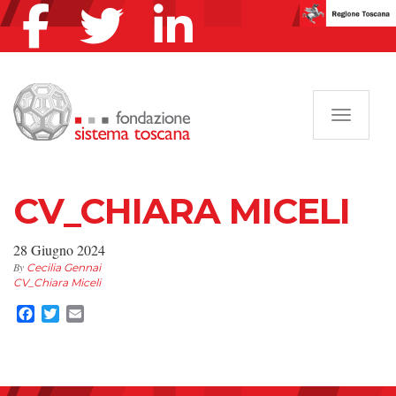
Navigazi
CV_CHIARA MICELI
28 Giugno 2024
By
Cecilia Gennai
CV_Chiara Miceli
Facebook
Twitter
Email