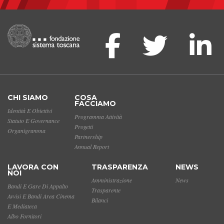
CHI SIAMO
COSA
FACCIAMO
Identità E Obiettivi
Programma Attività
Statuto E Governance
Progetti
Organigramma
Partnership
Annual Report
LAVORA CON
TRASPARENZA
NEWS
NOI
Amministrazione
News
Bandi E Gare Di Appalto
Trasparente
Avvisi E Bandi Area Cinema
Bilanci
E Mediateca
Albo Fornitori