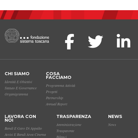
CHI SIAMO
COSA
FACCIAMO
Identità E Obiettivi
Programma Attività
Statuto E Governance
Progetti
Organigramma
Partnership
Annual Report
LAVORA CON
TRASPARENZA
NEWS
NOI
Amministrazione
News
Bandi E Gare Di Appalto
Trasparente
Avvisi E Bandi Area Cinema
Bilanci