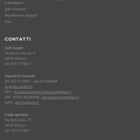
E Mediateca
Albo Fornitori
Regolamento Acquisti
Jobs
CONTATTI
Sede Legale
Via Duca d'Aosta, 9
50129 Firenze
Tel. 055 2719011
Segreteria Generale
Tel. 055 2719025 – fax 055 489308
segreteria@fst.it
PEC:
fondazionesistematoscana@pec.it
PEC FATTURAZIONE:
fatturazione.fst@pec.it
DPO:
dpo.fst@pec.it
Unità operativa
Via San Gallo, 25
50129 Firenze
Tel. 055 2719011