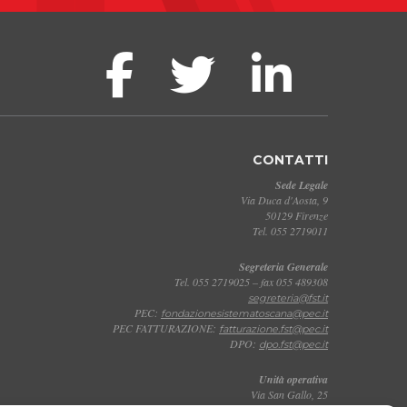
CONTATTI
Sede Legale
Via Duca d'Aosta, 9
50129 Firenze
Tel. 055 2719011
Segreteria Generale
Tel. 055 2719025 – fax 055 489308
segreteria@fst.it
PEC:
fondazionesistematoscana@pec.it
PEC FATTURAZIONE:
fatturazione.fst@pec.it
DPO:
dpo.fst@pec.it
Unità operativa
Via San Gallo, 25