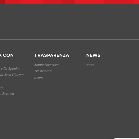
A CON
TRASPARENZA
NEWS
Amministrazione
News
e Di Appalto
Trasparente
ndi Area Cinema
Bilanci
a
ori
 Acquisti