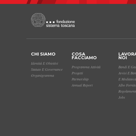
CHI SIAMO
COSA
LAVOR
FACCIAMO
NOI
Identità E Obiettivi
Programma Attività
Bandi E Gar
Statuto E Governance
Progetti
Avvisi E Ba
Organigramma
Partnership
E Mediatec
Annual Report
Albo Fornit
Regolamento
Jobs